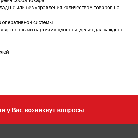
время сбора товара
лады с или без управления количеством товаров на
з оперативной системы
водственными партиями одного изделия для каждого
елей
ли у Вас возникнут вопросы.