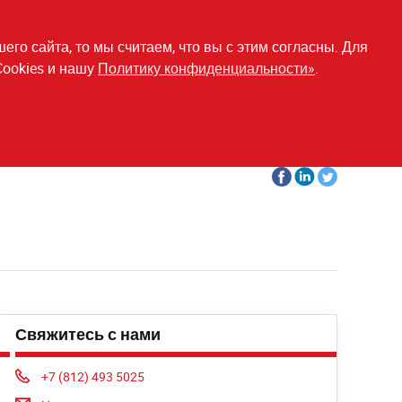
о сайта, то мы считаем, что вы с этим согласны. Для
Cookies и нашу
Политику конфиденциальности»
.
Plus
Share
Share
Share
on
on
on
facebook
Linkedin
Twitter
Свяжитесь с нами
Phone:
+7 (812) 493 5025