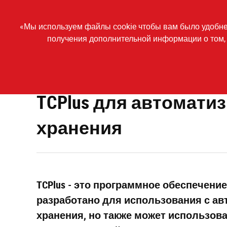
Skip
to
main
КОМПАНИЯ
О
«Мы используем файлы cookie чтобы вам было удобнее
content
получения дополнительной информации о том, 
Автоматизированные системы хранения
Автоматизир
TCPlus для автоматизированных систем хранения
TCPlus для автомати
хранения
TCPlus - это программное обеспечени
разработано для использования с а
хранения, но также может использов