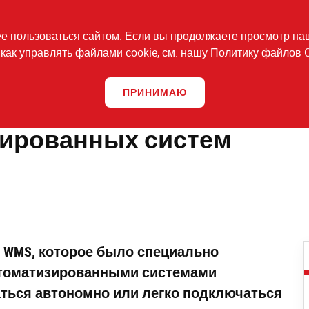
БОРУДОВАНИЕ И УСЛУГИ
ПРОЕКТЫ
КОНТАКТЫ
 пользоваться сайтом. Если вы продолжаете просмотр нашег
как управлять файлами cookie, см. нашу Политику файлов 
ованные системы хранения и программное обеспечение
WMS TC
ПРИНИМАЮ
зированных систем
е WMS, которое было специально
втоматизированными системами
аться автономно или легко подключаться