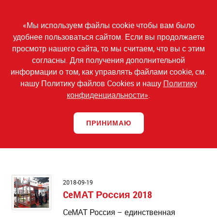
Skip
to
Toggl
main
«Мы используем файлы cookie чтобы вам было
navig
content
удобнее пользоваться сайтом. Если вы продолжаете
Share
Share
Share
просмотр нашего сайта, то мы считаем, что вы с этим
on
on
on
согласны. Для получения дополнительной
Мероприятия
facebook
Linkedin
Twitter
информации о том, как управлять файлами cookie, см.
нашу Политику файлов Cookies и нашу
Политику
конфиденциальности»
.
Выберите год
ПРИНИМАЮ
Выберите месяц
C
2018-09-19
Р
CeМАТ Россия 2018
2
CeМАТ Россия – единственная