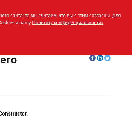
о сайта, то мы считаем, что вы с этим согласны. Для
Cookies и нашу
Политику конфиденциальности»
.
его
Share
Share
Share
on
on
on
facebook
Linkedin
Twitter
nstructor.