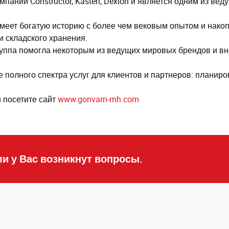
компании Constructor, Kasten, Dexion и является одним из в
g имеет богатую историю с более чем вековым опытом и нак
и складского хранения.
группа помогла некоторым из ведущих мировых брендов и в
полного спектра услуг для клиентов и партнеров: планиро
 посетите сайт
www.gonvarri-mh.com
ли у Вас возникнут вопросы.