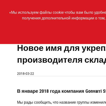
Skip
to
main
КОМПАНИЯ
О
«Мы используем файлы cookie чтобы вам было удобнее
content
получения дополнительной информации о том, 
Автоматизированные системы хранения
О компании
Новое имя для укрепления позиции крупнейшего прои
Новое имя для укре
производителя скла
2018-03-22
В январе 2018 года компания Gonvarri S
Мы рады сообщить, что название группы изменилос