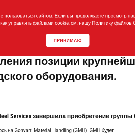
БОРУДОВАНИЕ И УСЛУГИ
ПРОЕКТЫ
КОНТАКТЫ
 пользоваться сайтом. Если вы продолжаете просмотр нашег
как управлять файлами cookie, см. нашу Политику файлов 
 ООО "КОНСТРАКТОР РУС"
Новости и СМИ
Общие новости
зводителя складского оборудования.
ПРИНИМАЮ
пления позиции крупнейш
дского оборудования.
teel Services завершила приобретение группы Co
ь на Gonvarri Material Handling (GMH). GMH будет