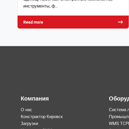
инструменты, ф…
Read more
Компания
Оборуд
О нас
Система л
Констрактор Кировск
Промышле
Загрузки
WMS TCPl